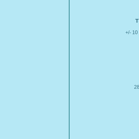
T
+/- 10
28